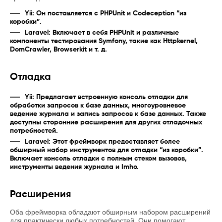
Yii: Он поставляется с PHPUnit и Codeception “из
коробки”.
Laravel: Включает в себя PHPUnit и различные
компоненты тестирования Symfony, такие как Httpkernel,
DomCrawler, Browserkit и т. д.
Отладка
Yii: Предлагает встроенную консоль отладки для
обработки запросов к базе данных, многоуровневое
ведение журнала и запись запросов к базе данных. Также
доступны сторонние расширения для других отладочных
потребностей.
Laravel: Этот фреймворк предоставляет более
обширный набор инструментов для отладки “из коробки”.
Включает консоль отладки с полным стеком вызовов,
инструменты ведения журнала и Imho.
Расширения
Оба фреймворка обладают обширным набором расширений
для практически любых потребностей. Они помогают