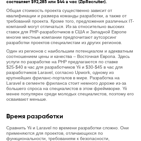
составляет $92,285 или $44 в час (ZipRecruiter).
Общая стоимость проекта существенно зависит от
квалификации и размера команды разработки, а также от
требований проекта. Кроме того, предложения различных IT-
компаний могут отличаться. Из-за относительно высоких
ставок для PHP-разработчиков в США и Западной Европе
многие местные компании предпочитают аутсорсинг
разработки проектов специалистам из других регионов.
Один из регионов с наибольшим потенциалом и адекватным
соотношением цены и качества – Восточная Европа. Здесь
услуги по разработке на PHP предлагаются по ставке
$25-$40 в час для разработчиков Yii и $30-$45 в час для
разработчиков Laravel, согласно Upwork, одному из
крупнейших фриланс-порталов в мире. Разработка на
Laravel в сегменте фриланса стоит немного дороже из-за
большего спроса на специалистов в этом фреймворке. Yii
менее популярен среди молодых специалистов, поэтому его
осваивают меньше.
Время разработки
Сравнить Yii и Laravel по времени разработки сложно. Они
применяются для проектов, отличающихся по
функциональности, требованиям к безопасности,