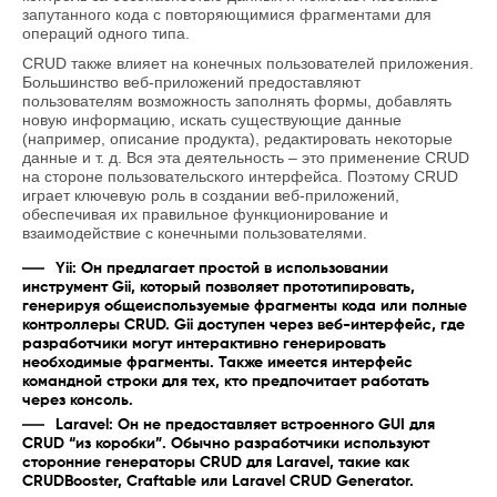
запутанного кода с повторяющимися фрагментами для
операций одного типа.
CRUD также влияет на конечных пользователей приложения.
Большинство веб-приложений предоставляют
пользователям возможность заполнять формы, добавлять
новую информацию, искать существующие данные
(например, описание продукта), редактировать некоторые
данные и т. д. Вся эта деятельность – это применение CRUD
на стороне пользовательского интерфейса. Поэтому CRUD
играет ключевую роль в создании веб-приложений,
обеспечивая их правильное функционирование и
взаимодействие с конечными пользователями.
Yii: Он предлагает простой в использовании
инструмент Gii, который позволяет прототипировать,
генерируя общеиспользуемые фрагменты кода или полные
контроллеры CRUD. Gii доступен через веб-интерфейс, где
разработчики могут интерактивно генерировать
необходимые фрагменты. Также имеется интерфейс
командной строки для тех, кто предпочитает работать
через консоль.
Laravel: Он не предоставляет встроенного GUI для
CRUD “из коробки”. Обычно разработчики используют
сторонние генераторы CRUD для Laravel, такие как
CRUDBooster, Craftable или Laravel CRUD Generator.