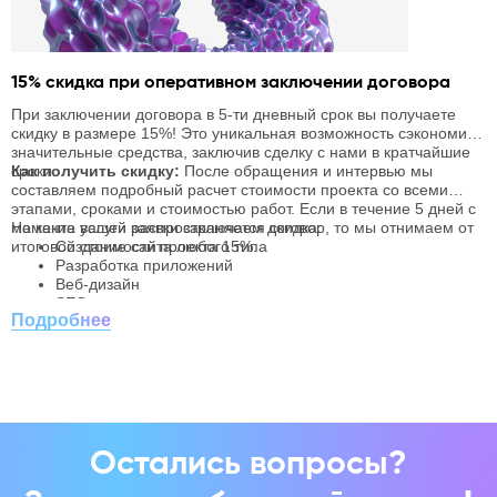
15% скидка при оперативном заключении договора
С
с
При заключении договора в 5-ти дневный срок вы получаете
Г
скидку в размере 15%! Это уникальная возможность сэкономить
п
значительные средства, заключив сделку с нами в кратчайшие
з
сроки.
Как получить скидку:
После обращения и интервью мы
с
К
составляем подробный расчет стоимости проекта со всеми
д
О
этапами, сроками и стоимостью работ. Если в течение 5 дней с
п
д
момента вашей заявки заключаем договор, то мы отнимаем от
На какие услуги распространяется скидка:
в
о
итоговой стоимости проекта 15%.
Создание сайта любого типа
П
с
с
Разработка приложений
S
Веб-дизайн
п
SEO-продвижение
Подробнее
Остались вопросы?