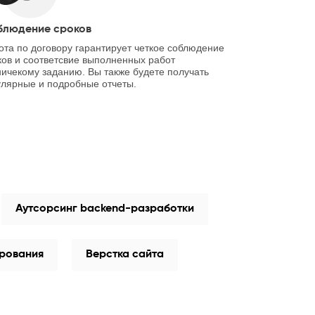
блюдение сроков
ота по договору гарантирует четкое соблюдение
ков и соответсвие выполненных работ
ничекому заданию. Вы также будете получать
улярные и подробные отчеты.
Аутсорсинг backend-разработки
ирования
Верстка сайта