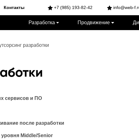
Контакты
+7 (985) 193-82-42
info@web-f.r
Разработка
Продвижение
Ди
утсорсинг разработки
работки
ых сервисов и ПО
живание после разработки
уровня Middle/Senior