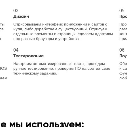
03
05
Дизайн
Пр
йты
Отрисовываем интерфейс приложений и сайтов с
Про
ла
нуля, либо доработаем существующий. Отрисуем
раз
отдельные элементы и страницы, сделаем адаптивы
кон
и
под разные браузеры и устройства.
при
04
06
Тестирование
Под
Настроим автоматизированные тесты, проведем
Обе
 IOS
ручное тестирование, проверим ПО на соответсвие
и с
техническому заданию.
фун
ваем
люб
е мы используем: