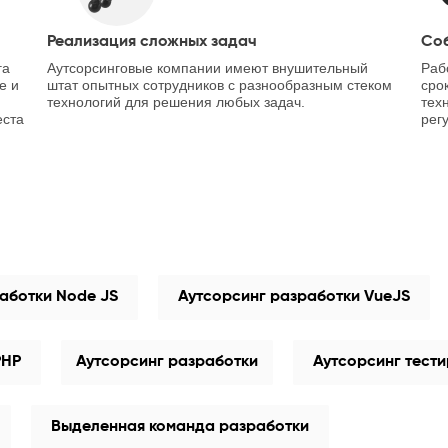
Реализация сложных задач
Со
га
Аутсорсинговые компании имеют внушительный
Раб
е и
штат опытных сотрудников с разнообразным стеком
сро
технологий для решения любых задач.
тех
еста
рег
аботки Node JS
Аутсорсинг разработки VueJS
PHP
Аутсорсинг разработки
Аутсорсинг тест
Выделенная команда разработки