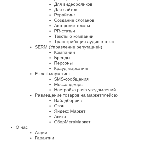
Для видеороликов
Для сайтов
Рерайтинг
Создание слоганов
Авторские тексты
PR-статьи
Тексты о компании
Транскрибация аудио в текст
SERM (Управление репутацией)
Компании
Бренды
Персоны
Крауд маркетинг
E-mail-маркетинг
SMS-сообщения
Мессенджеры
Настройка push уведомлений
Размещение товаров на маркетплейсах
Вайлдберриз
Озон
Яндекс Маркет
Авито
СберМегаМаркет
О нас
Акции
Гарантии