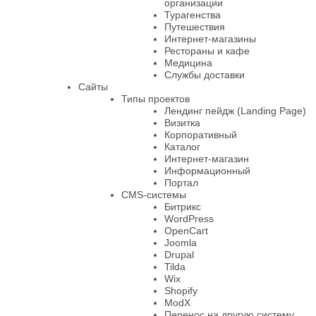
организации
Турагенства
Путешествия
Интернет-магазины
Рестораны и кафе
Медицина
Службы доставки
Сайты
Типы проектов
Лендинг пейдж (Landing Page)
Визитка
Корпоративный
Каталог
Интернет-магазин
Информационный
Портал
CMS-системы
Битрикс
WordPress
OpenCart
Joomla
Drupal
Tilda
Wix
Shopify
ModX
Перенос на другую систему