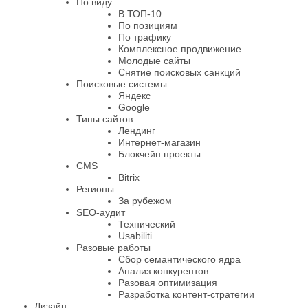
По виду
В ТОП-10
По позициям
По трафику
Комплексное продвижение
Молодые сайты
Снятие поисковых санкций
Поисковые системы
Яндекс
Google
Типы сайтов
Лендинг
Интернет-магазин
Блокчейн проекты
CMS
Bitrix
Регионы
За рубежом
SEO-аудит
Технический
Usabiliti
Разовые работы
Сбор семантического ядра
Анализ конкурентов
Разовая оптимизация
Pазработка контент-стратегии
Дизайн