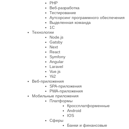
PHP
Веб-разработка
Тестирование
Аутсорсинг программного обеспечения
Выделенная команда
1С
Технологии
Node.js
Gatsby
Next
React
Symfony
Angular
Laravel
Vue.js
Yii2
Веб-приложения
SPA-приложения
PWA-приложения
Мобильные приложения
Платформы
Кроссплатформенные
Android
IOS
Сферы
Банки и финансовые