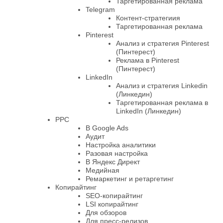
Таргетированная реклама
Telegram
Контент-стратегиия
Таргетированная реклама
Pinterest
Анализ и стратегия Pinterest
(Пинтерест)
Реклама в Pinterest
(Пинтерест)
LinkedIn
Анализ и стратегия Linkedin
(Линкедин)
Таргетированная реклама в
LinkedIn (Линкедин)
PPC
В Google Ads
Аудит
Настройка аналитики
Разовая настройка
В Яндекс Директ
Медийная
Ремаркетинг и ретаргетинг
Копирайтинг
SEO-копирайтинг
LSI копирайтинг
Для обзоров
Для пресс-релизов