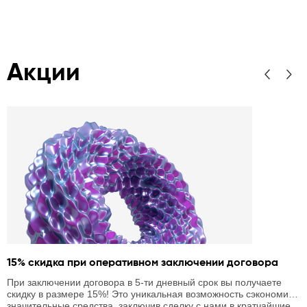
Акции
15% скидка при оперативном заключении договора
С
с
При заключении договора в 5-ти дневный срок вы получаете
Г
скидку в размере 15%! Это уникальная возможность сэкономить
п
значительные средства, заключив сделку с нами в кратчайшие