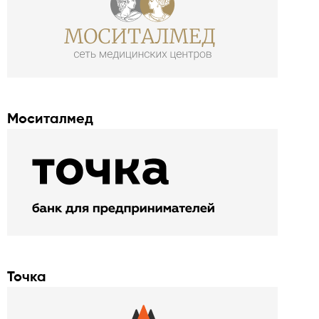
Моситалмед
Точка