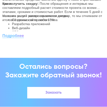
з
сроки.
Как получить скидку:
После обращения и интервью мы
с
К
составляем подробный расчет стоимости проекта со всеми
д
О
этапами, сроками и стоимостью работ. Если в течение 5 дней с
п
д
момента вашей заявки заключаем договор, то мы отнимаем от
На какие услуги распространяется скидка:
в
о
итоговой стоимости проекта 15%.
Создание сайта любого типа
П
с
с
Разработка приложений
S
Веб-дизайн
п
SEO-продвижение
Подробнее
Остались вопросы?
Закажите обратный звонок!
Заказать