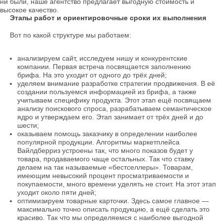
ни были, наше агентство предлагает выгодную стоимость и
высокое качество.
Этапы работ и ориентировочные сроки их выполнения
Вот по какой структуре мы работаем:
анализируем сайт, исследуем нишу и конкурентские
компании. Первая встреча посвящается заполнению
брифа. На это уходит от одного до трёх дней;
уделяем внимание разработке стратегии продвижения. В её
создании пользуемся информацией из брифа, а также
учитываем специфику продукта. Этот этап ещё посвящаем
анализу поискового спроса, разрабатываем семантическое
ядро и утверждаем его. Этап занимает от трёх дней и до
шести;
оказываем помощь заказчику в определении наиболее
популярной продукции. Алгоритмы маркетплейса
Вайлдберриз устроены так, что много показов будет у
товара, продаваемого чаще остальных. Так что ставку
делаем на так называемые «бестселлеры». Товарам,
имеющим невысокий процент просматриваемости и
покупаемости, много времени уделять не стоит. На этот этап
уходит около пяти дней;
оптимизируем товарные карточки. Здесь самое главное —
максимально точно описать продукцию, а ещё сделать это
красиво. Так что мы определяемся с наиболее выгодной