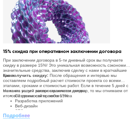
15% скидка при оперативном заключении договора
С
с
При заключении договора в 5-ти дневный срок вы получаете
Г
скидку в размере 15%! Это уникальная возможность сэкономить
п
значительные средства, заключив сделку с нами в кратчайшие
з
сроки.
Как получить скидку:
После обращения и интервью мы
с
К
составляем подробный расчет стоимости проекта со всеми
д
О
этапами, сроками и стоимостью работ. Если в течение 5 дней с
п
д
момента вашей заявки заключаем договор, то мы отнимаем от
На какие услуги распространяется скидка:
в
о
итоговой стоимости проекта 15%.
Создание сайта любого типа
П
с
с
Разработка приложений
S
Веб-дизайн
п
SEO-продвижение
Подробнее