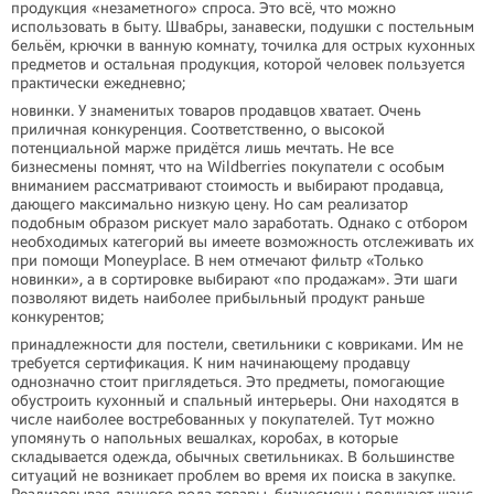
продукция «незаметного» спроса. Это всё, что можно
использовать в быту. Швабры, занавески, подушки с постельным
бельём, крючки в ванную комнату, точилка для острых кухонных
предметов и остальная продукция, которой человек пользуется
практически ежедневно;
новинки. У знаменитых товаров продавцов хватает. Очень
приличная конкуренция. Соответственно, о высокой
потенциальной марже придётся лишь мечтать. Не все
бизнесмены помнят, что на Wildberries покупатели с особым
вниманием рассматривают стоимость и выбирают продавца,
дающего максимально низкую цену. Но сам реализатор
подобным образом рискует мало заработать. Однако с отбором
необходимых категорий вы имеете возможность отслеживать их
при помощи Moneyplace. В нем отмечают фильтр «Только
новинки», а в сортировке выбирают «по продажам». Эти шаги
позволяют видеть наиболее прибыльный продукт раньше
конкурентов;
принадлежности для постели, светильники с ковриками. Им не
требуется сертификация. К ним начинающему продавцу
однозначно стоит приглядеться. Это предметы, помогающие
обустроить кухонный и спальный интерьеры. Они находятся в
числе наиболее востребованных у покупателей. Тут можно
упомянуть о напольных вешалках, коробах, в которые
складывается одежда, обычных светильниках. В большинстве
ситуаций не возникает проблем во время их поиска в закупке.