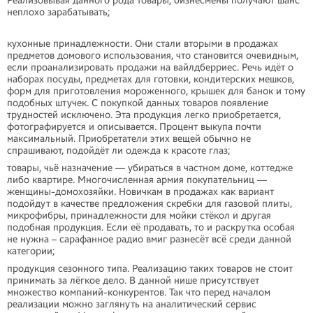
Реализовывая данного рода товары, бизнесмены получают шанс
неплохо зарабатывать;
кухонные принадлежности. Они стали вторыми в продажах
предметов домового использования, что становится очевидным,
если проанализировать продажи на вайлдберриес. Речь идёт о
наборах посуды, предметах для готовки, кондитерских мешков,
форм для приготовления мороженного, крышек для банок и тому
подобных штучек. С покупкой данных товаров появление
трудностей исключено. Эта продукция легко приобретается,
фотографируется и описывается. Процент выкупа почти
максимальный. Приобретатели этих вещей обычно не
спрашивают, подойдёт ли одежда к красоте глаз;
товары, чьё назначение — убираться в частном доме, коттедже
либо квартире. Многочисленная армия покупательниц —
женщины-домохозяйки. Новичкам в продажах как вариант
подойдут в качестве предложения скребки для газовой плиты,
микрофибры, принадлежности для мойки стёкол и другая
подобная продукция. Если её продавать, то и раскрутка особая
не нужна – сарафанное радио вмиг разнесёт всё среди данной
категории;
продукция сезонного типа. Реализацию таких товаров не стоит
принимать за лёгкое дело. В данной нише присутствует
множество компаний-конкурентов. Так что перед началом
реализации можно заглянуть на аналитический сервис