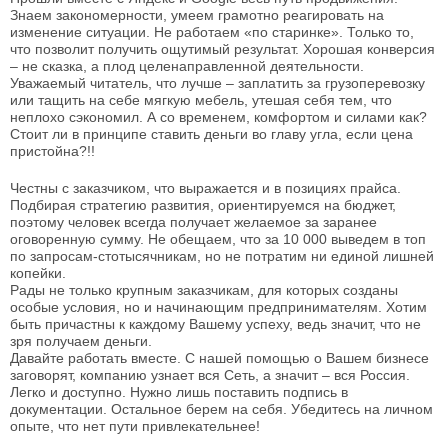
Знаем закономерности, умеем грамотно реагировать на
изменение ситуации. Не работаем «по старинке». Только то,
что позволит получить ощутимый результат. Хорошая конверсия
– не сказка, а плод целенаправленной деятельности.
Уважаемый читатель, что лучше – заплатить за грузоперевозку
или тащить на себе мягкую мебель, утешая себя тем, что
неплохо сэкономил. А со временем, комфортом и силами как?
Стоит ли в принципе ставить деньги во главу угла, если цена
пристойна?!!
Честны с заказчиком, что выражается и в позициях прайса.
Подбирая стратегию развития, ориентируемся на бюджет,
поэтому человек всегда получает желаемое за заранее
оговоренную сумму. Не обещаем, что за 10 000 выведем в топ
по запросам-стотысячникам, но не потратим ни единой лишней
копейки.
Рады не только крупным заказчикам, для которых созданы
особые условия, но и начинающим предпринимателям. Хотим
быть причастны к каждому Вашему успеху, ведь значит, что не
зря получаем деньги.
Давайте работать вместе. С нашей помощью о Вашем бизнесе
заговорят, компанию узнает вся Сеть, а значит – вся Россия.
Легко и доступно. Нужно лишь поставить подпись в
документации. Остальное берем на себя. Убедитесь на личном
опыте, что нет пути привлекательнее!