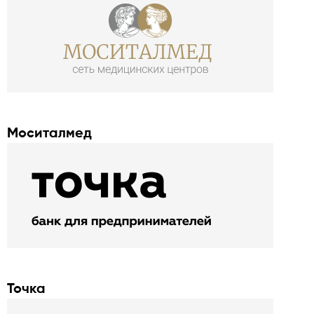
Моситалмед
Точка