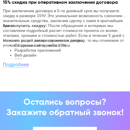
15% скидка при оперативном заключении договора
С
с
При заключении договора в 5-ти дневный срок вы получаете
Г
скидку в размере 15%! Это уникальная возможность сэкономить
п
значительные средства, заключив сделку с нами в кратчайшие
з
сроки.
Как получить скидку:
После обращения и интервью мы
с
К
составляем подробный расчет стоимости проекта со всеми
д
О
этапами, сроками и стоимостью работ. Если в течение 5 дней с
п
д
момента вашей заявки заключаем договор, то мы отнимаем от
На какие услуги распространяется скидка:
в
о
итоговой стоимости проекта 15%.
Создание сайта любого типа
П
с
с
Разработка приложений
S
Веб-дизайн
п
SEO-продвижение
Подробнее
Остались вопросы?
Закажите обратный звонок!