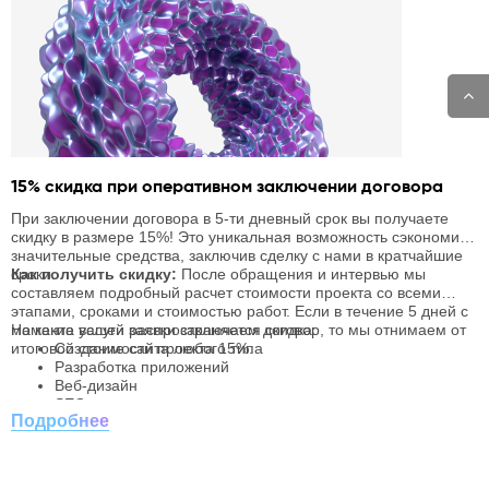
15% скидка при оперативном заключении договора
С
с
При заключении договора в 5-ти дневный срок вы получаете
Г
скидку в размере 15%! Это уникальная возможность сэкономить
п
значительные средства, заключив сделку с нами в кратчайшие
з
сроки.
Как получить скидку:
После обращения и интервью мы
с
К
составляем подробный расчет стоимости проекта со всеми
д
О
этапами, сроками и стоимостью работ. Если в течение 5 дней с
п
д
момента вашей заявки заключаем договор, то мы отнимаем от
На какие услуги распространяется скидка:
в
о
итоговой стоимости проекта 15%.
Создание сайта любого типа
П
с
с
Разработка приложений
S
Веб-дизайн
п
SEO-продвижение
Подробнее